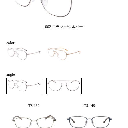
002 ブラック/シルバー
color
angle
TS-132
TS-149