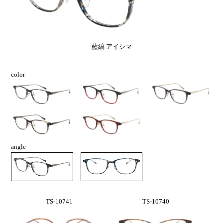
藍縞 アイシマ
color
angle
TS-10741
TS-10740