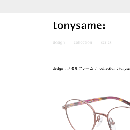
design
collection
series
design：メタルフレーム
collection：tonysa