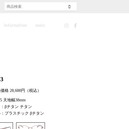
information
voice
news
features
recruit
33
価格 28,600円（税込）
135 天地幅38mm
：βチタン チタン
：プラスチック βチタン