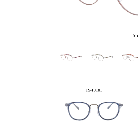
0
TS-10181