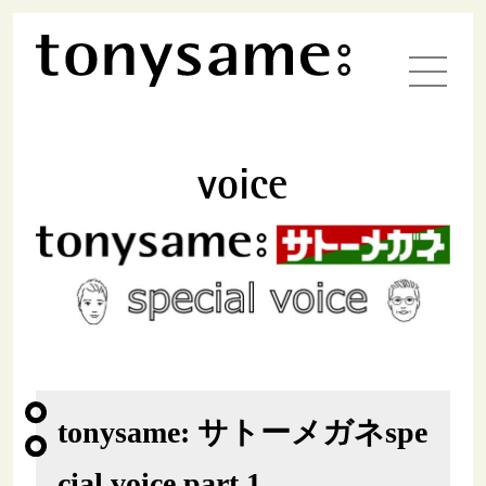
voice
tonysame: サトーメガネspe
cial voice part.1