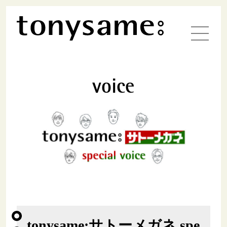
voice
tonysame:サトーメガネ spe