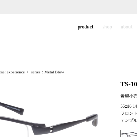
product
shop
about
me: experience
series：Metal Blow
TS-1
希望小売
55□16 
フロン
テンプ