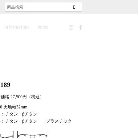
information
voice
news
features
recruit
0189
価格 27,500円（税込）
140 天地幅32mm
ト：チタン βチタン
ル：チタン βチタン プラスチック