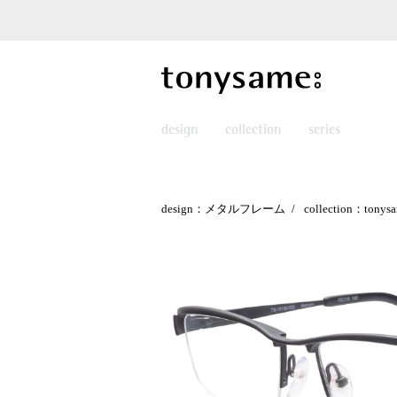
design
collection
series
design：メタルフレーム
collection：tonysa