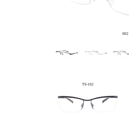
00
TS-102