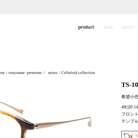
product
shop
about
tion：tonysame: premium
series：Celluloid collection
TS-1
希望小売
49□20 
フロン
テンプ