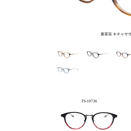
黄茶笹 キチャサ
TS-10736