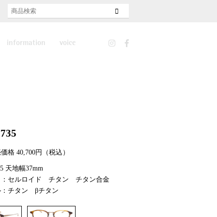
information
voice
news
features
recruit
0735
価格 40,700円（税込）
145 天地幅37mm
ト：セルロイド チタン チタン合金
ル：チタン βチタン