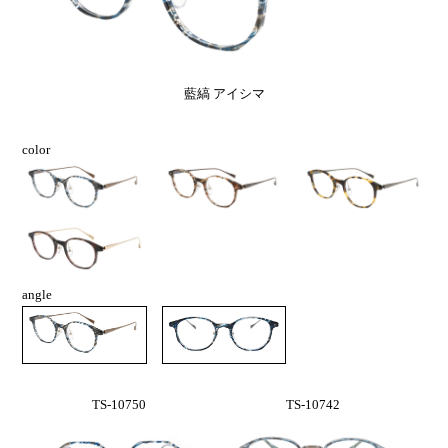
藍縞 アイシマ
color
angle
TS-10750
TS-10742