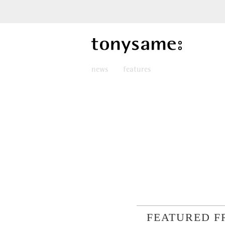
news
features
FEATURED F