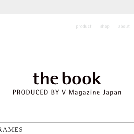
product
shop
about
RAMES